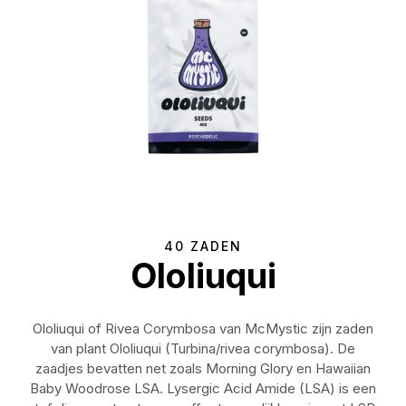
40 ZADEN
Ololiuqui
Ololiuqui of Rivea Corymbosa van McMystic zijn zaden
van plant Ololiuqui (Turbina/rivea corymbosa). De
zaadjes bevatten net zoals Morning Glory en Hawaiian
Baby Woodrose LSA. Lysergic Acid Amide (LSA) is een