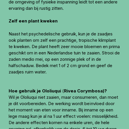
de omgeving of fysieke inspanning leidt tot een andere
ervaring dan bij rustig zitten.
Zelf een plant kweken
Naast het psychedelische gebruik, kun je de zaadjes
ook planten om zelf een prachtige, tropische klimplant
te kweken. De plant heeft zeer mooie bloemen en prima
geschikt om in een Nederlandse tuin te zaaien. Strooi de
zaden medio mei, op een zonnige plek of in de
halfschaduw. Bedek met 1 of 2 cm grond en geef de
zaadjes ruim water.
Hoe gebruik je Ololiuqui
(
Rivea Corymbosa)?
Wil je Ololiuqui niet zaaien, maar consumeren, dan moet
je dit voorbereiden. De werking wordt beïnvloed door
het moment van eten voor inname. Bij inname op een
lege maag kun je al na 1 uur effect voelen: misselijkheid.
De andere effecten komen na enkele uren, de hele
ervaring zal, afhankelijk van de dosis, 6 tot 10 uur duren.