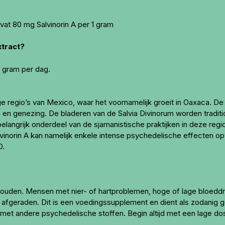
vat 80 mg Salvinorin A per 1 gram
xtract?
1 gram per dag.
ge regio’s van Mexico, waar het voornamelijk groeit in Oaxaca. D
len en genezing. De bladeren van de Salvia Divinorum worden tradit
belangrijk onderdeel van de sjamanistische praktijken in deze regi
inorin A kan namelijk enkele intense psychedelische effecten op
D.
 houden. Mensen met nier- of hartproblemen, hoge of lage bloedd
t afgeraden. Dit is een voedingssupplement en dient als zodanig g
ie met andere psychedelische stoffen. Begin altijd met een lage do