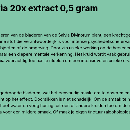
ia 20x extract 0,5 gram
ren van de bladeren van de Salvia Divinorum plant, een krachtige 
ene stof die verantwoordelijk is voor intense psychedelische ervar
jecten of de omgeving. Door zijn unieke werking op de hersenen h
naar een diepere mentale verkenning. Het kruid wordt vaak gebruik
ia voorzichtig toe aan je rituelen om een intensieve en unieke erv
gedroogde bladeren, wat het eenvoudig maakt om te doseren en te
cht op het effect. Doorslikken is niet schadelijk. Om de smaak t
 heet water en voeg honing, citroen of andere kruiden toe om de 
voor een mildere smaak. Of maak je eigen tinctuur (alcoholoplos