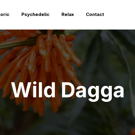
oric
Psychedelic
Relax
Contact
Wild Dagga