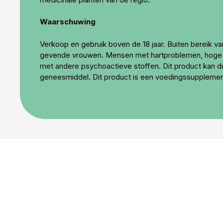
Waarschuwing
Verkoop en gebruik boven de 18 jaar. Buiten bereik v
gevende vrouwen. Mensen met hartproblemen, hoge of 
met andere psychoactieve stoffen. Dit product kan dui
geneesmiddel. Dit product is een voedingssupplement 