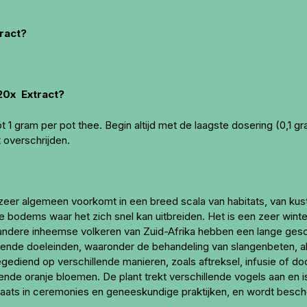
ract?
20x Extract?
t 1 gram per pot thee. Begin altijd met de laagste dosering (0,1
 overschrijden.
 zeer algemeen voorkomt in een breed scala van habitats, van kus
rde bodems waar het zich snel kan uitbreiden. Het is een zeer win
 andere inheemse volkeren van Zuid-Afrika hebben een lange gesch
llende doeleinden, waaronder de behandeling van slangenbeten, a
gediend op verschillende manieren, zoals aftreksel, infusie of 
de oranje bloemen. De plant trekt verschillende vogels aan en is 
plaats in ceremonies en geneeskundige praktijken, en wordt besc