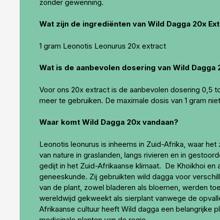
zonder gewenning.
Wat zijn de ingrediënten van Wild Dagga 20x Ext
1 gram Leonotis Leonurus 20x extract
Wat is de aanbevolen dosering van Wild Dagga 
Voor ons 20x extract is de aanbevolen dosering 0,5 to
meer te gebruiken. De maximale dosis van 1 gram niet
Waar komt Wild Dagga 20x vandaan?
Leonotis leonurus is inheems in Zuid-Afrika, waar het
van nature in graslanden, langs rivieren en in gestoo
gedijt in het Zuid-Afrikaanse klimaat. De Khoikhoi en
geneeskunde. Zij gebruikten wild dagga voor verschi
van de plant, zowel bladeren als bloemen, werden toe
wereldwijd gekweekt als sierplant vanwege de opvallen
Afrikaanse cultuur heeft Wild dagga een belangrijke 
medicinale planten van de regio.