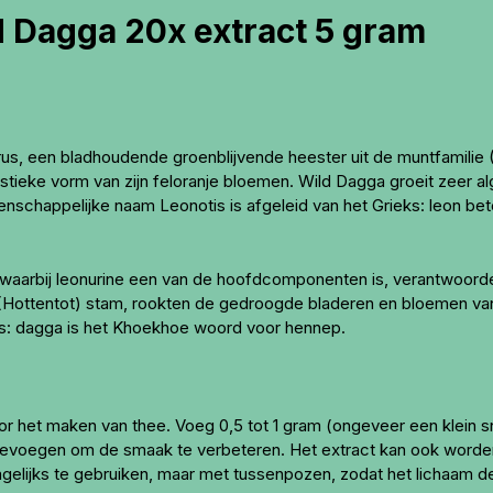
 Dagga 20x extract 5 gram
s, een bladhoudende groenblijvende heester uit de muntfamilie (
istieke vorm van zijn feloranje bloemen. Wild Dagga groeit zeer 
schappelijke naam Leonotis is afgeleid van het Grieks: leon bet
,waarbij leonurine een van de hoofdcomponenten is, verantwoordel
 (Hottentot) stam, rookten de gedroogde bladeren en bloemen va
aans: dagga is het Khoekhoe woord voor hennep.
oor het maken van thee. Voeg 0,5 tot 1 gram (ongeveer een klein s
 toevoegen om de smaak te verbeteren. Het extract kan ook wor
agelijks te gebruiken, maar met tussenpozen, zodat het lichaam de