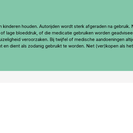
an kinderen houden. Autorijden wordt sterk afgeraden na gebruik.
lage bloeddruk, of die medicatie gebruiken worden geadviseerd 
zeligheid veroorzaken. Bij twijfel of medische aandoeningen altij
en dient als zodanig gebruikt te worden. Niet (ver)kopen als het